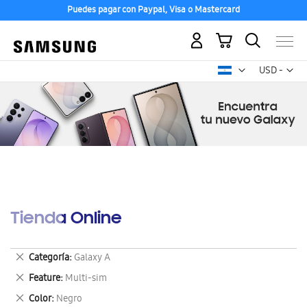
Puedes pagar con Paypal, Visa o Mastercard
Mi carrito
Mon
USD -
dólar
estadounid
Tienda Online
Eliminar
Categoría
Galaxy A
este
Eliminar
Feature
Multi-sim
artículo
este
Eliminar
Color
Negro
artículo