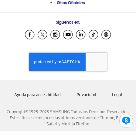
Sitios Oficiales
Soporte vía eMail
Preguntas Frecuentes
Samsung Costa Rica
Síguenos en:
Samsung Ecuador
Samsung El Salvador
Samsung Guatemala
Samsung Honduras
Samsung Nicaragua
Samsung Panamá
Samsung República Dominicana
Samsung Venezuela
Ayuda para accesibilidad
Privacidad
Legal
Copyright© 1995-2025 SAMSUNG Todos los Derechos Reservados.
Este sitio se ve mejor en las últimas versiones de Chrome, Edge,
Safari y Mozilla Firefox.