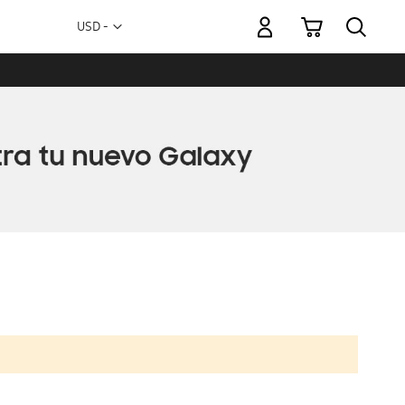
Mi carrito
Moneda
USD -
dólar
estadounidense