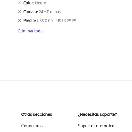
este
Eliminar
Color
Negro
artículo
este
Eliminar
Camara
24MP o más
artículo
este
Eliminar
Precio
US$ 0.00 - US$ 999.99
artículo
este
Eliminar todo
artículo
Otras secciones
¿Necesitas soporte?
Conócenos
Soporte telefónico