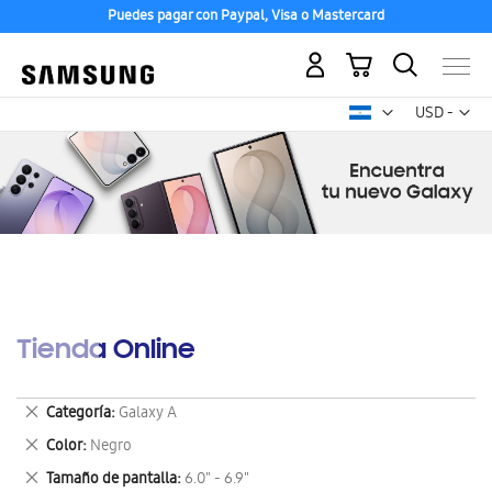
Puedes pagar con Paypal, Visa o Mastercard
Mi carrito
Mon
USD -
dólar
estadounid
Tienda Online
Eliminar
Categoría
Galaxy A
este
Eliminar
Color
Negro
artículo
este
Eliminar
Tamaño de pantalla
6.0" - 6.9"
artículo