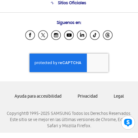
Sitios Oficiales
Soporte vía eMail
Preguntas Frecuentes
Samsung Costa Rica
Síguenos en:
Samsung Ecuador
Samsung El Salvador
Samsung Guatemala
Samsung Honduras
Samsung Nicaragua
Samsung Panamá
Samsung República Dominicana
Samsung Venezuela
Ayuda para accesibilidad
Privacidad
Legal
Copyright© 1995-2025 SAMSUNG Todos los Derechos Reservados.
Este sitio se ve mejor en las últimas versiones de Chrome, Edge,
Safari y Mozilla Firefox.