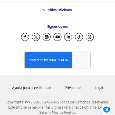
Condiciones de Compra
Soporte telefónico
Sitios Oficiales
Soporte vía eMail
Preguntas Frecuentes
Samsung Costa Rica
Síguenos en:
Samsung Ecuador
Samsung El Salvador
Samsung Guatemala
Samsung Honduras
Samsung Nicaragua
Samsung Panamá
Samsung República Dominicana
Samsung Venezuela
Ayuda para accesibilidad
Privacidad
Legal
Copyright© 1995-2025 SAMSUNG Todos los Derechos Reservados.
Este sitio se ve mejor en las últimas versiones de Chrome, Edge,
Safari y Mozilla Firefox.