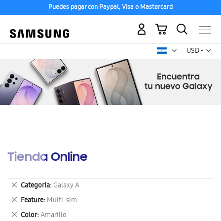
Puedes pagar con Paypal, Visa o Mastercard
Mi carrito
Mon
USD -
dólar
estadounid
Tienda Online
Eliminar
Categoría
Galaxy A
este
Eliminar
Feature
Multi-sim
artículo
este
Eliminar
Color
Amarillo
artículo