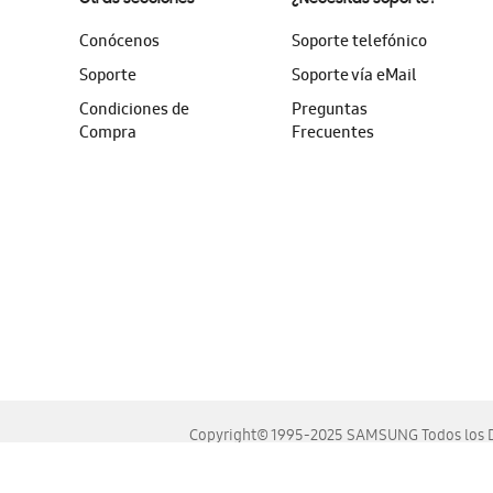
Conócenos
Soporte telefónico
Soporte
Soporte vía eMail
Condiciones de
Preguntas
Compra
Frecuentes
Copyright© 1995-2025 SAMSUNG Todos los D
Este sitio se ve mejor en las últimas versiones de Chrome