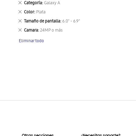
Eliminar
Categoría
Galaxy A
este
Eliminar
Color
Plata
artículo
este
Eliminar
Tamaño de pantalla
6.0" - 6.9"
artículo
este
Eliminar
Camara
24MP o más
artículo
este
Eliminar todo
artículo
Otras secciones
¿Necesitas soporte?