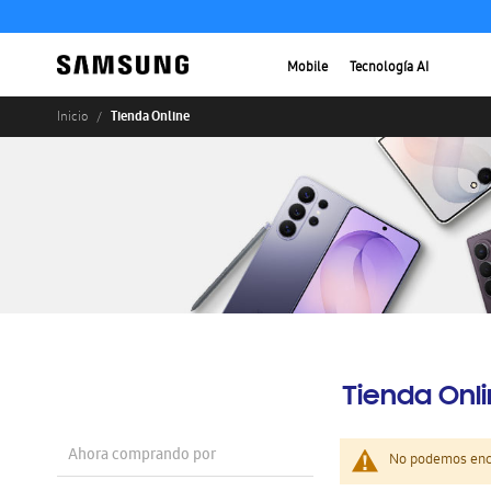
Mobile
Tecnología AI
Tienda Online
Inicio
Tienda Onl
Ahora comprando por
No podemos enco