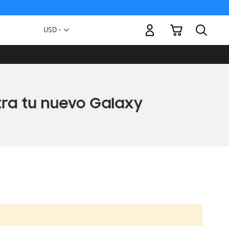
Mi carrito
Moneda
USD -
dólar
estadounidense