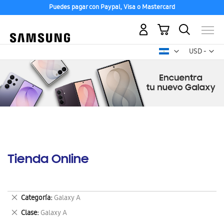
Puedes pagar con Paypal, Visa o Mastercard
Mi carrito
Mon
USD -
dólar
estadounid
Tienda Online
Eliminar
Categoría
Galaxy A
este
Eliminar
Clase
Galaxy A
artículo
este