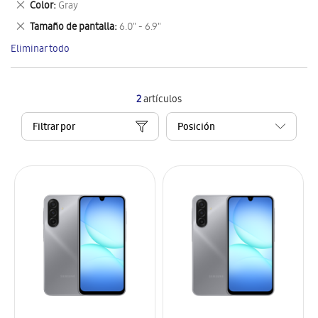
Eliminar
Color
Gray
artículo
este
Eliminar
Tamaño de pantalla
6.0" - 6.9"
artículo
este
Eliminar todo
artículo
2
artículos
Filtrar por