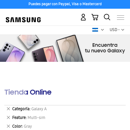
Puedes pagar con Paypal, Visa o Mastercard
Mi carrito
Mon
USD -
dólar
estadounid
Tienda Online
Eliminar
Categoría
Galaxy A
este
Eliminar
Feature
Multi-sim
artículo
este
Eliminar
Color
Gray
artículo