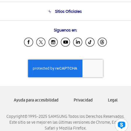
Condiciones de Compra
Soporte telefónico
Sitios Oficiales
Soporte vía eMail
Preguntas Frecuentes
Samsung Costa Rica
Síguenos en:
Samsung Ecuador
Samsung El Salvador
Samsung Guatemala
Samsung Honduras
Samsung Nicaragua
Samsung Panamá
Samsung República Dominicana
Samsung Venezuela
Ayuda para accesibilidad
Privacidad
Legal
Copyright© 1995-2025 SAMSUNG Todos los Derechos Reservados.
Este sitio se ve mejor en las últimas versiones de Chrome, Edge,
Safari y Mozilla Firefox.