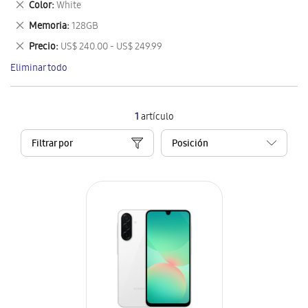
Eliminar
Color
White
artículo
este
Eliminar
Memoria
128GB
artículo
este
Eliminar
Precio
US$ 240.00 - US$ 249.99
artículo
este
Eliminar todo
artículo
1
artículo
Filtrar por