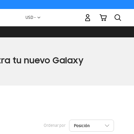
Mi carrito
Moneda
USD -
dólar
estadounidense
Ordenar por