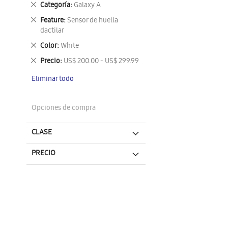
Eliminar
Categoría
Galaxy A
este
Eliminar
Feature
Sensor de huella
artículo
este
dactilar
artículo
Eliminar
Color
White
este
Eliminar
Precio
US$ 200.00 - US$ 299.99
artículo
este
Eliminar todo
artículo
Opciones de compra
CLASE
PRECIO