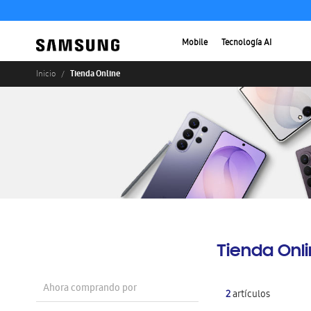
Mobile
Tecnología AI
Tienda Online
Inicio
Tienda Onl
Ahora comprando por
2
artículos