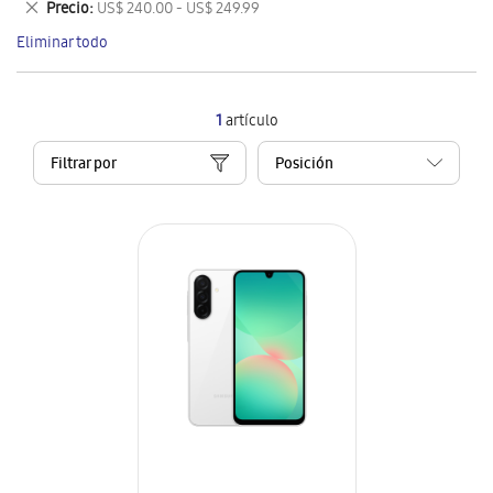
Eliminar
Precio
US$ 240.00 - US$ 249.99
artículo
este
Eliminar todo
artículo
1
artículo
Filtrar por