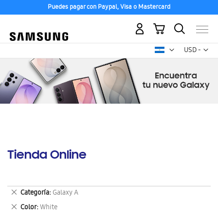
Puedes pagar con Paypal, Visa o Mastercard
Mi carrito
Mon
USD -
dólar
estadounid
Tienda Online
Eliminar
Categoría
Galaxy A
este
Eliminar
Color
White
artículo
este