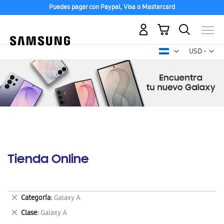
Puedes pagar con Paypal, Visa o Mastercard
Mi carrito
Mon
USD -
dólar
estadounid
Tienda Online
Eliminar
Categoría
Galaxy A
este
Eliminar
Clase
Galaxy A
artículo
este