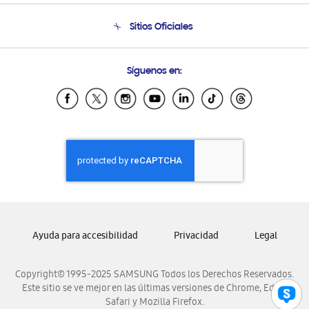
Condiciones de Compra
Soporte telefónico
Sitios Oficiales
Soporte vía eMail
Preguntas Frecuentes
Samsung Costa Rica
Síguenos en:
Samsung Ecuador
Samsung El Salvador
Samsung Guatemala
Samsung Honduras
Samsung Nicaragua
Samsung Panamá
Samsung República Dominicana
Samsung Venezuela
Ayuda para accesibilidad
Privacidad
Legal
Copyright© 1995-2025 SAMSUNG Todos los Derechos Reservados.
Este sitio se ve mejor en las últimas versiones de Chrome, Edge,
Safari y Mozilla Firefox.