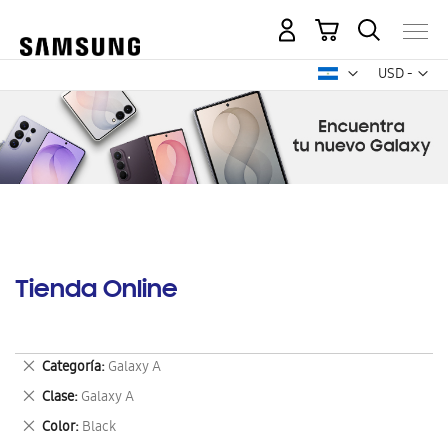
Mi carrito
Mon
USD -
dólar
estadounid
Tienda Online
Eliminar
Categoría
Galaxy A
este
Eliminar
Clase
Galaxy A
artículo
este
Eliminar
Color
Black
artículo
este