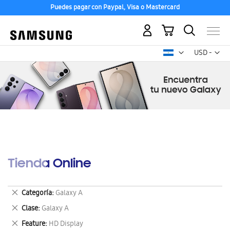
Puedes pagar con Paypal, Visa o Mastercard
Mi carrito
Mon
USD -
dólar
estadounid
Tienda Online
Eliminar
Categoría
Galaxy A
este
Eliminar
Clase
Galaxy A
artículo
este
Eliminar
Feature
HD Display
artículo