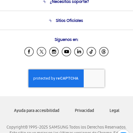
¿Necesitas soporte?
Soporte
Condiciones de Compra
Soporte telefónico
Sitios Oficiales
Soporte vía eMail
Preguntas Frecuentes
Samsung Costa Rica
Síguenos en:
Samsung Ecuador
Samsung El Salvador
Samsung Guatemala
Samsung Honduras
Samsung Nicaragua
Samsung Panamá
Samsung República Dominicana
Samsung Venezuela
Ayuda para accesibilidad
Privacidad
Legal
Copyright© 1995-2025 SAMSUNG Todos los Derechos Reservados.