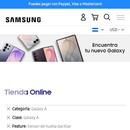
Puedes pagar con Paypal, Visa o Mastercard
Mi carrito
Mon
USD -
dólar
estadounid
Tienda Online
Eliminar
Categoría
Galaxy A
este
Eliminar
Clase
Galaxy A
artículo
este
Eliminar
Feature
Sensor de huella dactilar
artículo