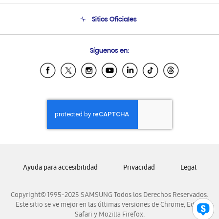
Condiciones de Compra
Soporte telefónico
Sitios Oficiales
Soporte vía eMail
Preguntas Frecuentes
Samsung Costa Rica
Síguenos en:
Samsung Ecuador
Samsung El Salvador
Samsung Guatemala
Samsung Honduras
Samsung Nicaragua
Samsung Panamá
Samsung República Dominicana
Samsung Venezuela
Ayuda para accesibilidad
Privacidad
Legal
Copyright© 1995-2025 SAMSUNG Todos los Derechos Reservados.
Este sitio se ve mejor en las últimas versiones de Chrome, Edge,
Safari y Mozilla Firefox.