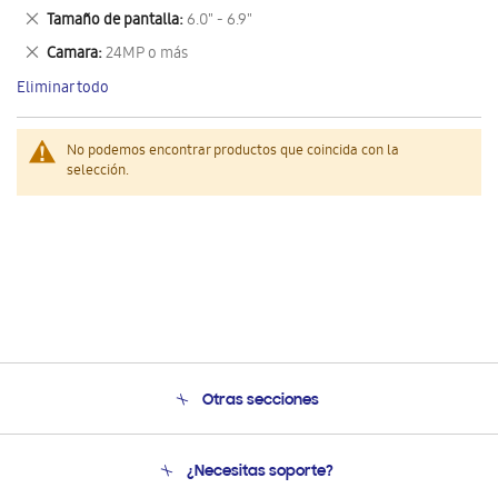
este
Eliminar
Tamaño de pantalla
6.0" - 6.9"
artículo
este
Eliminar
Camara
24MP o más
artículo
este
Eliminar todo
artículo
No podemos encontrar productos que coincida con la
selección.
Otras secciones
Conócenos
¿Necesitas soporte?
Soporte