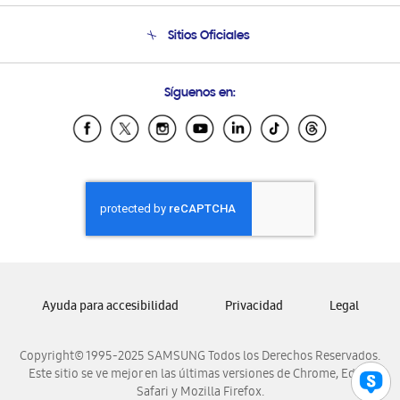
Condiciones de Compra
Soporte telefónico
Sitios Oficiales
Soporte vía eMail
Preguntas Frecuentes
Samsung Costa Rica
Síguenos en:
Samsung Ecuador
Samsung El Salvador
Samsung Guatemala
Samsung Honduras
Samsung Nicaragua
Samsung Panamá
Samsung República Dominicana
Samsung Venezuela
Ayuda para accesibilidad
Privacidad
Legal
Copyright© 1995-2025 SAMSUNG Todos los Derechos Reservados.
Este sitio se ve mejor en las últimas versiones de Chrome, Edge,
Safari y Mozilla Firefox.