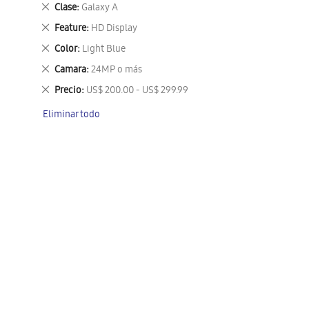
este
Eliminar
Clase
Galaxy A
artículo
este
Eliminar
Feature
HD Display
artículo
este
Eliminar
Color
Light Blue
artículo
este
Eliminar
Camara
24MP o más
artículo
este
Eliminar
Precio
US$ 200.00 - US$ 299.99
artículo
este
Eliminar todo
artículo