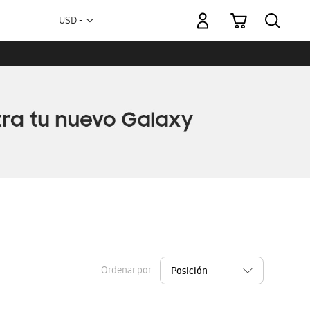
Mi carrito
Moneda
USD -
dólar
estadounidense
Ordenar por