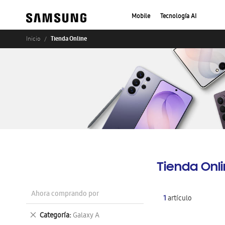
Mobile
Tecnología AI
Tienda Online
Inicio
Tienda Onl
Ahora comprando por
1
artículo
Eliminar
Categoría
Galaxy A