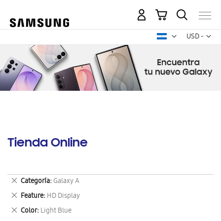
Mi carrito
Mon
USD -
dólar
estadounid
Tienda Online
Eliminar
Categoría
Galaxy A
este
Eliminar
Feature
HD Display
artículo
este
Eliminar
Color
Light Blue
artículo
este