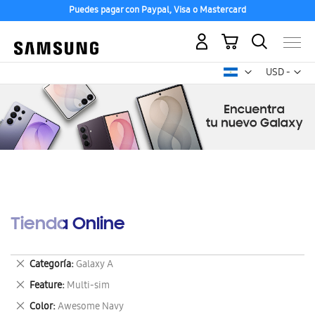
Puedes pagar con Paypal, Visa o Mastercard
Mi carrito
Mon
USD -
dólar
estadounid
Tienda Online
Eliminar
Categoría
Galaxy A
este
Eliminar
Feature
Multi-sim
artículo
este
Eliminar
Color
Awesome Navy
artículo