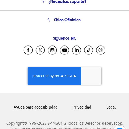
¿Necesitas soporte?
Soporte
Condiciones de Compra
Soporte telefónico
Sitios Oficiales
Soporte vía eMail
Preguntas Frecuentes
Samsung Costa Rica
Síguenos en:
Samsung Ecuador
Samsung El Salvador
Samsung Guatemala
Samsung Honduras
Samsung Nicaragua
Samsung Panamá
Samsung República Dominicana
Samsung Venezuela
Ayuda para accesibilidad
Privacidad
Legal
Copyright© 1995-2025 SAMSUNG Todos los Derechos Reservados.