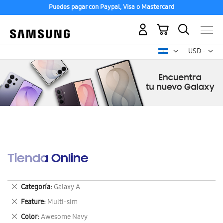
Puedes pagar con Paypal, Visa o Mastercard
Mi carrito
Mon
USD -
dólar
estadounid
Tienda Online
Eliminar
Categoría
Galaxy A
este
Eliminar
Feature
Multi-sim
artículo
este
Eliminar
Color
Awesome Navy
artículo