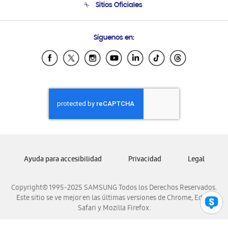
Sitios Oficiales
Soporte vía eMail
Preguntas Frecuentes
Samsung Costa Rica
Síguenos en:
Samsung Ecuador
Samsung El Salvador
Samsung Guatemala
Samsung Honduras
Samsung Nicaragua
Samsung Panamá
Samsung República Dominicana
Samsung Venezuela
Ayuda para accesibilidad
Privacidad
Legal
Copyright© 1995-2025 SAMSUNG Todos los Derechos Reservados.
Este sitio se ve mejor en las últimas versiones de Chrome, Edge,
Safari y Mozilla Firefox.