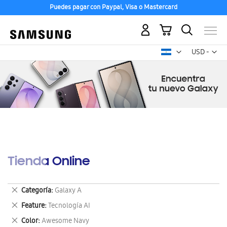
Puedes pagar con Paypal, Visa o Mastercard
Mi carrito
Mon
USD -
dólar
estadounid
Tienda Online
Eliminar
Categoría
Galaxy A
este
Eliminar
Feature
Tecnología AI
artículo
este
Eliminar
Color
Awesome Navy
artículo