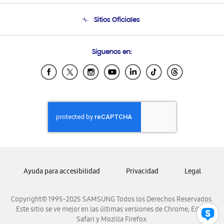
Condiciones de Compra
Soporte telefónico
Sitios Oficiales
Soporte vía eMail
Preguntas Frecuentes
Samsung Costa Rica
Síguenos en:
Samsung Ecuador
Samsung El Salvador
Samsung Guatemala
Samsung Honduras
Samsung Nicaragua
Samsung Panamá
Samsung República Dominicana
Samsung Venezuela
Ayuda para accesibilidad
Privacidad
Legal
Copyright© 1995-2025 SAMSUNG Todos los Derechos Reservados.
Este sitio se ve mejor en las últimas versiones de Chrome, Edge,
Safari y Mozilla Firefox.