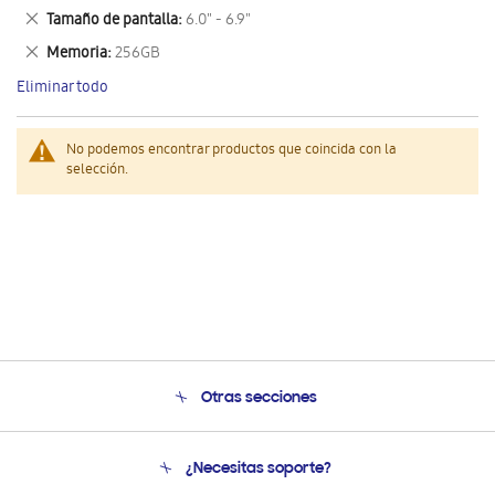
este
Eliminar
Tamaño de pantalla
6.0" - 6.9"
artículo
este
Eliminar
Memoria
256GB
artículo
este
Eliminar todo
artículo
No podemos encontrar productos que coincida con la
selección.
Otras secciones
Conócenos
¿Necesitas soporte?
Soporte