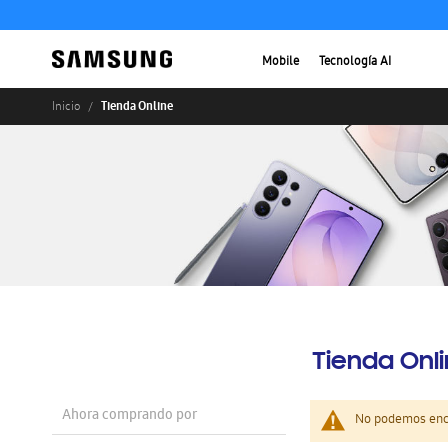
Mobile
Tecnología AI
Tienda Online
Inicio
Tienda Onl
Ahora comprando por
No podemos enco