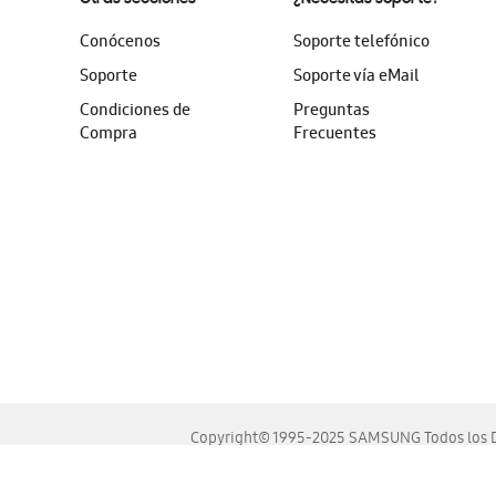
Conócenos
Soporte telefónico
Soporte
Soporte vía eMail
Condiciones de
Preguntas
Compra
Frecuentes
Copyright© 1995-2025 SAMSUNG Todos los D
Este sitio se ve mejor en las últimas versiones de Chrome