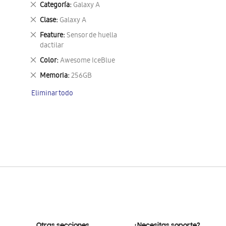
Eliminar
Categoría
Galaxy A
este
Eliminar
Clase
Galaxy A
artículo
este
Eliminar
Feature
Sensor de huella
artículo
este
dactilar
artículo
Eliminar
Color
Awesome IceBlue
este
Eliminar
Memoria
256GB
artículo
este
Eliminar todo
artículo
Otras secciones
¿Necesitas soporte?