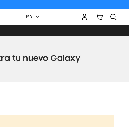
Mi carrito
Moneda
USD -
dólar
estadounidense