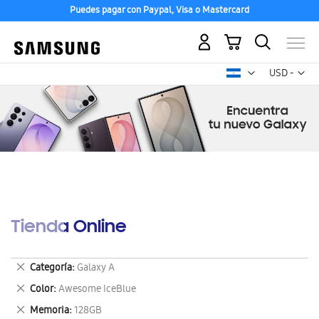
Puedes pagar con Paypal, Visa o Mastercard
Mi carrito
Mon
USD -
dólar
estadounid
Tienda Online
Eliminar
Categoría
Galaxy A
este
Eliminar
Color
Awesome IceBlue
artículo
este
Eliminar
Memoria
128GB
artículo