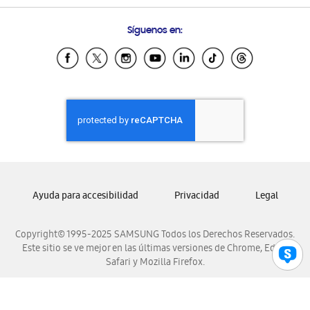
Preguntas Frecuentes
Samsung Costa Rica
Síguenos en:
Samsung Ecuador
Samsung El Salvador
Samsung Guatemala
Samsung Honduras
Samsung Nicaragua
Samsung Panamá
Samsung República Dominicana
Samsung Venezuela
Ayuda para accesibilidad
Privacidad
Legal
Copyright© 1995-2025 SAMSUNG Todos los Derechos Reservados.
Este sitio se ve mejor en las últimas versiones de Chrome, Edge,
Safari y Mozilla Firefox.