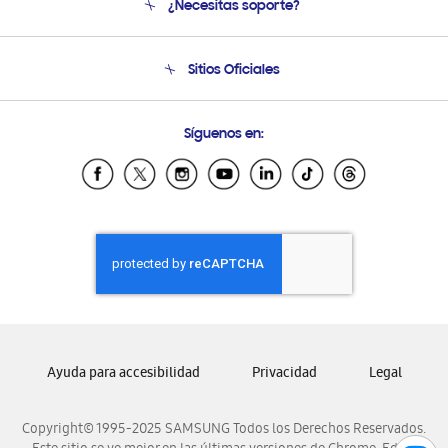
¿Necesitas soporte?
Soporte
Condiciones de Compra
Soporte telefónico
Sitios Oficiales
Soporte vía eMail
Preguntas Frecuentes
Samsung Costa Rica
Síguenos en:
Samsung Ecuador
Samsung El Salvador
Samsung Guatemala
Samsung Honduras
Samsung Nicaragua
Samsung Panamá
Samsung República Dominicana
Samsung Venezuela
Ayuda para accesibilidad
Privacidad
Legal
Copyright© 1995-2025 SAMSUNG Todos los Derechos Reservados.