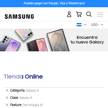
Puedes pagar con Paypal, Visa o Mastercard
Mi carrito
Mon
USD -
dólar
estadounid
Tienda Online
Eliminar
Categoría
Galaxy A
este
Eliminar
Clase
Galaxy A
artículo
este
Eliminar
Feature
Tecnología AI
artículo