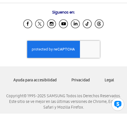
Preguntas Frecuentes
Samsung Costa Rica
Síguenos en:
Samsung Ecuador
Samsung El Salvador
Samsung Guatemala
Samsung Honduras
Samsung Nicaragua
Samsung Panamá
Samsung República Dominicana
Samsung Venezuela
Ayuda para accesibilidad
Privacidad
Legal
Copyright© 1995-2025 SAMSUNG Todos los Derechos Reservados.
Este sitio se ve mejor en las últimas versiones de Chrome, Edge,
Safari y Mozilla Firefox.