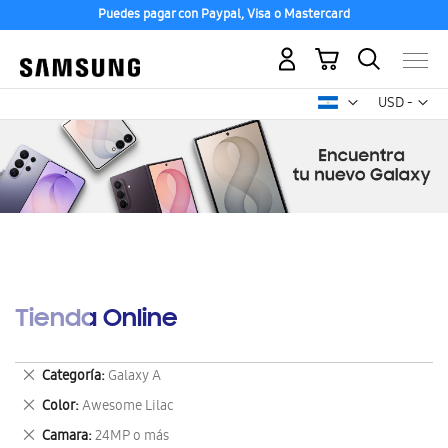
Puedes pagar con Paypal, Visa o Mastercard
Mi carrito
Mon
USD -
dólar
estadounid
Tienda Online
Eliminar
Categoría
Galaxy A
este
Eliminar
Color
Awesome Lilac
artículo
este
Eliminar
Camara
24MP o más
artículo