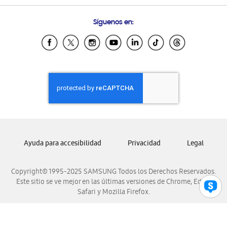
Preguntas Frecuentes
Samsung Costa Rica
Síguenos en:
Samsung Ecuador
Samsung El Salvador
Samsung Guatemala
Samsung Honduras
Samsung Nicaragua
Samsung Panamá
Samsung República Dominicana
Samsung Venezuela
Ayuda para accesibilidad
Privacidad
Legal
Copyright© 1995-2025 SAMSUNG Todos los Derechos Reservados.
Este sitio se ve mejor en las últimas versiones de Chrome, Edge,
Safari y Mozilla Firefox.