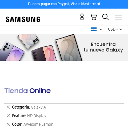
Puedes pagar con Paypal, Visa o Mastercard
Mi carrito
Mon
USD -
dólar
estadounid
Tienda Online
Eliminar
Categoría
Galaxy A
este
Eliminar
Feature
HD Display
artículo
este
Eliminar
Color
Awesome Lemon
artículo