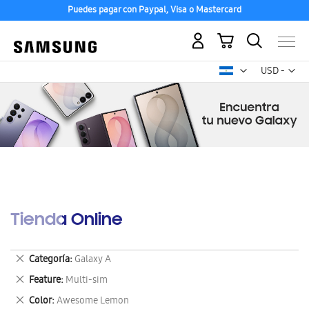
Puedes pagar con Paypal, Visa o Mastercard
Mi carrito
Mon
USD -
dólar
estadounid
Tienda Online
Eliminar
Categoría
Galaxy A
este
Eliminar
Feature
Multi-sim
artículo
este
Eliminar
Color
Awesome Lemon
artículo