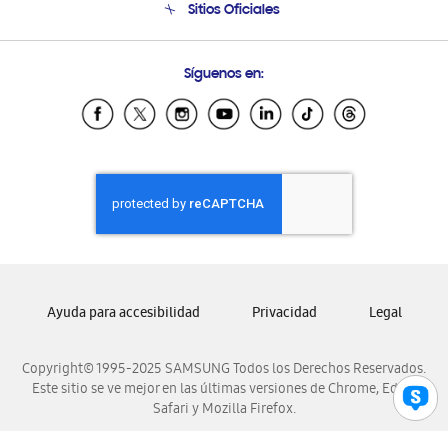
Sitios Oficiales
Soporte vía eMail
Preguntas Frecuentes
Samsung Costa Rica
Síguenos en:
Samsung Ecuador
Samsung El Salvador
Samsung Guatemala
Samsung Honduras
Samsung Nicaragua
Samsung Panamá
Samsung República Dominicana
Samsung Venezuela
Ayuda para accesibilidad
Privacidad
Legal
Copyright© 1995-2025 SAMSUNG Todos los Derechos Reservados.
Este sitio se ve mejor en las últimas versiones de Chrome, Edge,
Safari y Mozilla Firefox.