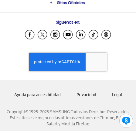
Sitios Oficiales
Soporte vía eMail
Preguntas Frecuentes
Samsung Costa Rica
Síguenos en:
Samsung Ecuador
Samsung El Salvador
Samsung Guatemala
Samsung Honduras
Samsung Nicaragua
Samsung Panamá
Samsung República Dominicana
Samsung Venezuela
Ayuda para accesibilidad
Privacidad
Legal
Copyright© 1995-2025 SAMSUNG Todos los Derechos Reservados.
Este sitio se ve mejor en las últimas versiones de Chrome, Edge,
Safari y Mozilla Firefox.