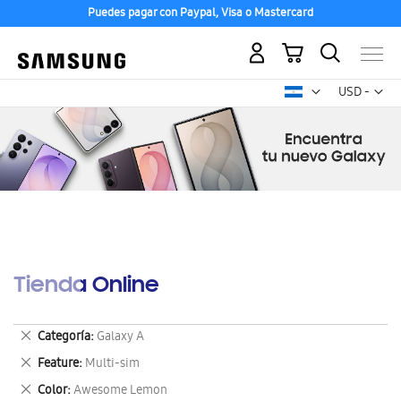
Puedes pagar con Paypal, Visa o Mastercard
Mi carrito
Mon
USD -
dólar
estadounid
Tienda Online
Eliminar
Categoría
Galaxy A
este
Eliminar
Feature
Multi-sim
artículo
este
Eliminar
Color
Awesome Lemon
artículo