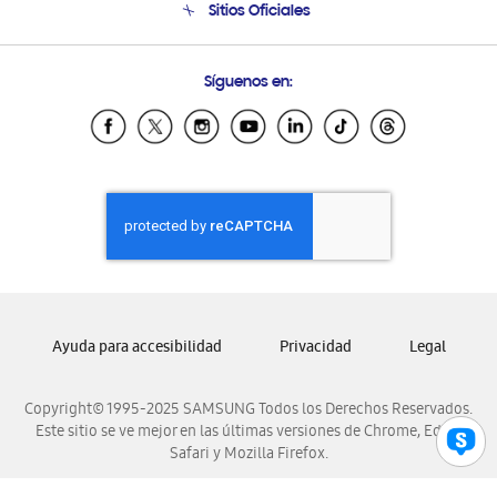
Sitios Oficiales
Soporte vía eMail
Preguntas Frecuentes
Samsung Costa Rica
Síguenos en:
Samsung Ecuador
Samsung El Salvador
Samsung Guatemala
Samsung Honduras
Samsung Nicaragua
Samsung Panamá
Samsung República Dominicana
Samsung Venezuela
Ayuda para accesibilidad
Privacidad
Legal
Copyright© 1995-2025 SAMSUNG Todos los Derechos Reservados.
Este sitio se ve mejor en las últimas versiones de Chrome, Edge,
Safari y Mozilla Firefox.