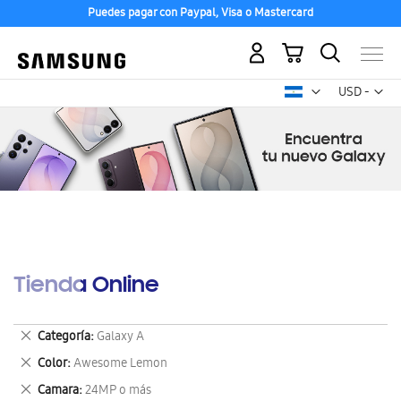
Puedes pagar con Paypal, Visa o Mastercard
Mi carrito
Mon
USD -
dólar
estadounid
Tienda Online
Eliminar
Categoría
Galaxy A
este
Eliminar
Color
Awesome Lemon
artículo
este
Eliminar
Camara
24MP o más
artículo