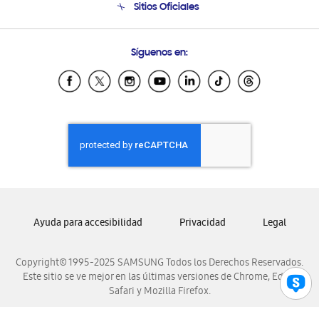
Sitios Oficiales
Soporte vía eMail
Preguntas Frecuentes
Samsung Costa Rica
Síguenos en:
Samsung Ecuador
Samsung El Salvador
Samsung Guatemala
Samsung Honduras
Samsung Nicaragua
Samsung Panamá
Samsung República Dominicana
Samsung Venezuela
Ayuda para accesibilidad
Privacidad
Legal
Copyright© 1995-2025 SAMSUNG Todos los Derechos Reservados.
Este sitio se ve mejor en las últimas versiones de Chrome, Edge,
Safari y Mozilla Firefox.