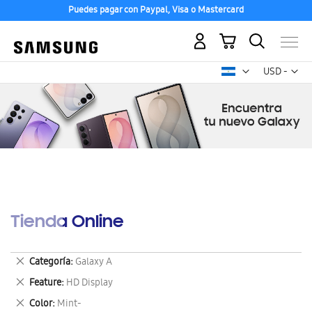
Puedes pagar con Paypal, Visa o Mastercard
Mi carrito
Mon
USD -
dólar
estadounid
Tienda Online
Eliminar
Categoría
Galaxy A
este
Eliminar
Feature
HD Display
artículo
este
Eliminar
Color
Mint-
artículo