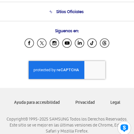
Condiciones de Compra
Soporte telefónico
Sitios Oficiales
Soporte vía eMail
Preguntas Frecuentes
Samsung Costa Rica
Síguenos en:
Samsung Ecuador
Samsung El Salvador
Samsung Guatemala
Samsung Honduras
Samsung Nicaragua
Samsung Panamá
Samsung República Dominicana
Samsung Venezuela
Ayuda para accesibilidad
Privacidad
Legal
Copyright© 1995-2025 SAMSUNG Todos los Derechos Reservados.
Este sitio se ve mejor en las últimas versiones de Chrome, Edge,
Safari y Mozilla Firefox.