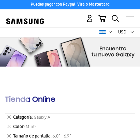
Puedes pagar con Paypal, Visa o Mastercard
Mi carrito
Mon
USD -
dólar
estadounid
Tienda Online
Eliminar
Categoría
Galaxy A
este
Eliminar
Color
Mint-
artículo
este
Eliminar
Tamaño de pantalla
6.0" - 6.9"
artículo