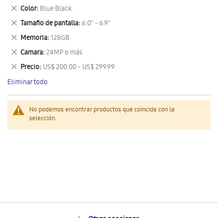
este
Eliminar
Color
Blue Black.
artículo
este
Eliminar
Tamaño de pantalla
6.0" - 6.9"
artículo
este
Eliminar
Memoria
128GB
artículo
este
Eliminar
Camara
24MP o más
artículo
este
Eliminar
Precio
US$ 200.00 - US$ 299.99
artículo
este
Eliminar todo
artículo
No podemos encontrar productos que coincida con la
selección.