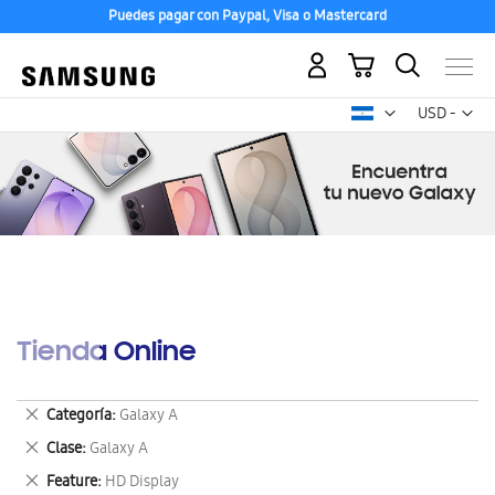
Puedes pagar con Paypal, Visa o Mastercard
Mi carrito
Mon
USD -
dólar
estadounid
Tienda Online
Eliminar
Categoría
Galaxy A
este
Eliminar
Clase
Galaxy A
artículo
este
Eliminar
Feature
HD Display
artículo