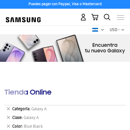
Puedes pagar con Paypal, Visa o Mastercard
Mi carrito
Mon
USD -
dólar
estadounid
Tienda Online
Eliminar
Categoría
Galaxy A
este
Eliminar
Clase
Galaxy A
artículo
este
Eliminar
Color
Blue Black.
artículo