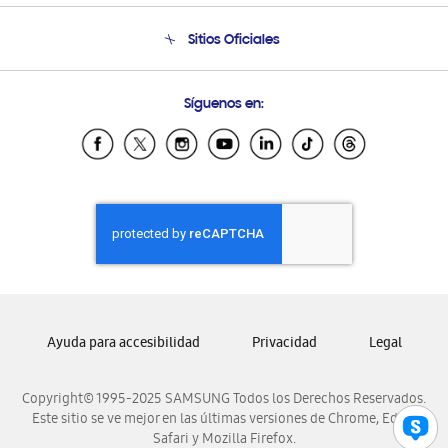
Condiciones de Compra
Soporte telefónico
Sitios Oficiales
Soporte vía eMail
Preguntas Frecuentes
Samsung Costa Rica
Síguenos en:
Samsung Ecuador
Samsung El Salvador
Samsung Guatemala
Samsung Honduras
Samsung Nicaragua
Samsung Panamá
Samsung República Dominicana
Samsung Venezuela
Ayuda para accesibilidad
Privacidad
Legal
Copyright© 1995-2025 SAMSUNG Todos los Derechos Reservados.
Este sitio se ve mejor en las últimas versiones de Chrome, Edge,
Safari y Mozilla Firefox.