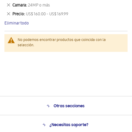
este
Eliminar
Camara
24MP o más
artículo
este
Eliminar
Precio
US$ 160.00 - US$ 169.99
artículo
este
Eliminar todo
artículo
No podemos encontrar productos que coincida con la
selección.
Otras secciones
Conócenos
¿Necesitas soporte?
Soporte