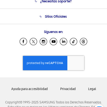
¿Necesitas soporte?
Soporte
Condiciones de Compra
Soporte telefónico
Sitios Oficiales
Soporte vía eMail
Preguntas Frecuentes
Samsung Costa Rica
Síguenos en:
Samsung Ecuador
Samsung El Salvador
Samsung Guatemala
Samsung Honduras
Samsung Nicaragua
Samsung Panamá
Samsung República Dominicana
Samsung Venezuela
Ayuda para accesibilidad
Privacidad
Legal
Copyright© 1995-2025 SAMSUNG Todos los Derechos Reservados.