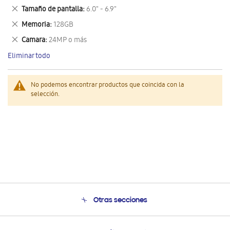
este
Eliminar
Tamaño de pantalla
6.0" - 6.9"
artículo
este
Eliminar
Memoria
128GB
artículo
este
Eliminar
Camara
24MP o más
artículo
este
Eliminar todo
artículo
No podemos encontrar productos que coincida con la
selección.
Otras secciones
Conócenos