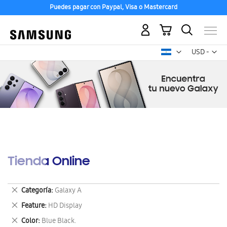
Puedes pagar con Paypal, Visa o Mastercard
Mi carrito
Mon
USD -
dólar
estadounid
Tienda Online
Eliminar
Categoría
Galaxy A
este
Eliminar
Feature
HD Display
artículo
este
Eliminar
Color
Blue Black.
artículo