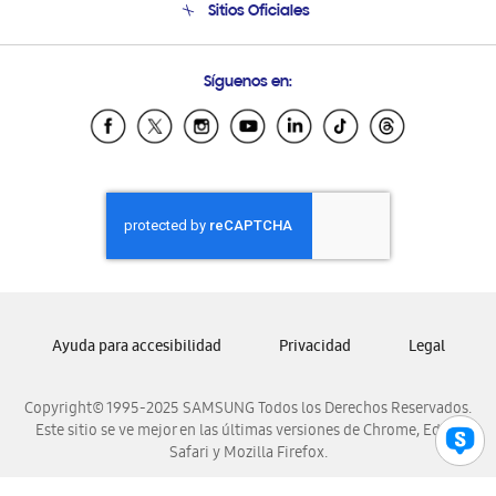
Sitios Oficiales
Soporte vía eMail
Preguntas Frecuentes
Samsung Costa Rica
Síguenos en:
Samsung Ecuador
Samsung El Salvador
Samsung Guatemala
Samsung Honduras
Samsung Nicaragua
Samsung Panamá
Samsung República Dominicana
Samsung Venezuela
Ayuda para accesibilidad
Privacidad
Legal
Copyright© 1995-2025 SAMSUNG Todos los Derechos Reservados.
Este sitio se ve mejor en las últimas versiones de Chrome, Edge,
Safari y Mozilla Firefox.