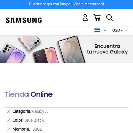
Puedes pagar con Paypal, Visa o Mastercard
Mi carrito
Mon
USD -
dólar
estadounid
Tienda Online
Eliminar
Categoría
Galaxy A
este
Eliminar
Color
Blue Black.
artículo
este
Eliminar
Memoria
128GB
artículo