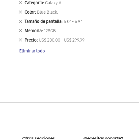
Eliminar
Categoría
Galaxy A
este
Eliminar
Color
Blue Black.
artículo
este
Eliminar
Tamaño de pantalla
6.0" - 6.9"
artículo
este
Eliminar
Memoria
128GB
artículo
este
Eliminar
Precio
US$ 200.00 - US$ 299.99
artículo
este
Eliminar todo
artículo
Otras secciones
¿Necesitas soporte?