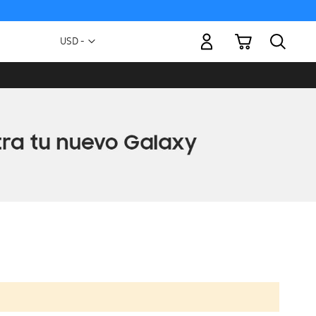
Mi carrito
Moneda
USD -
dólar
estadounidense