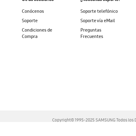
Conócenos
Soporte telefónico
Soporte
Soporte vía eMail
Condiciones de
Preguntas
Compra
Frecuentes
Copyright© 1995-2025 SAMSUNG Todos los D
Este sitio se ve mejor en las últimas versiones de Chrome