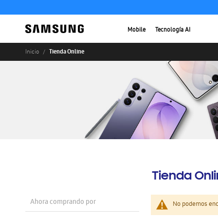
Mobile
Tecnología AI
Tienda Online
Inicio
Tienda Onl
Ahora comprando por
No podemos enco