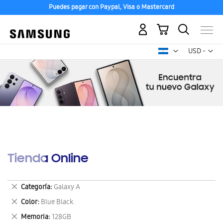
Puedes pagar con Paypal, Visa o Mastercard
Mi carrito
Mon
USD -
dólar
estadounid
Tienda Online
Eliminar
Categoría
Galaxy A
este
Eliminar
Color
Blue Black.
artículo
este
Eliminar
Memoria
128GB
artículo