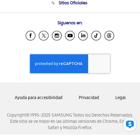
Sitios Oficiales
Soporte vía eMail
Preguntas Frecuentes
Samsung Costa Rica
Síguenos en:
Samsung Ecuador
Samsung El Salvador
Samsung Guatemala
Samsung Honduras
Samsung Nicaragua
Samsung Panamá
Samsung República Dominicana
Samsung Venezuela
Ayuda para accesibilidad
Privacidad
Legal
Copyright© 1995-2025 SAMSUNG Todos los Derechos Reservados.
Este sitio se ve mejor en las últimas versiones de Chrome, Edge,
Safari y Mozilla Firefox.