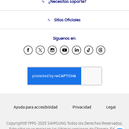
¿Necesitas soporte?
Soporte
Condiciones de Compra
Soporte telefónico
Sitios Oficiales
Soporte vía eMail
Preguntas Frecuentes
Samsung Costa Rica
Síguenos en:
Samsung Ecuador
Samsung El Salvador
Samsung Guatemala
Samsung Honduras
Samsung Nicaragua
Samsung Panamá
Samsung República Dominicana
Samsung Venezuela
Ayuda para accesibilidad
Privacidad
Legal
Copyright© 1995-2025 SAMSUNG Todos los Derechos Reservados.