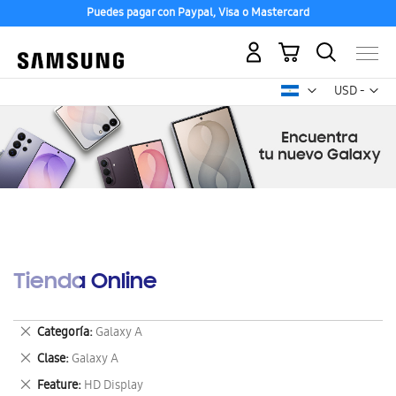
Puedes pagar con Paypal, Visa o Mastercard
Mi carrito
Mon
USD -
dólar
estadounid
Tienda Online
Eliminar
Categoría
Galaxy A
este
Eliminar
Clase
Galaxy A
artículo
este
Eliminar
Feature
HD Display
artículo