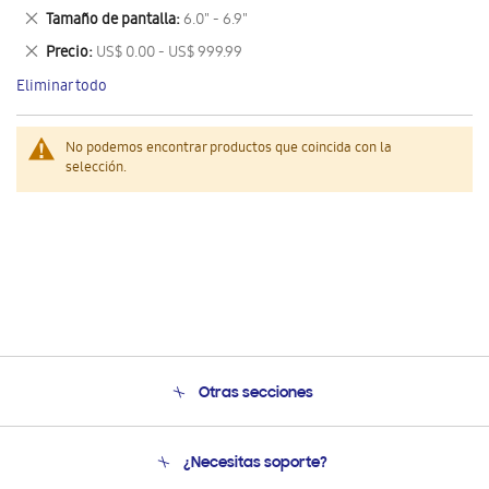
este
Eliminar
Tamaño de pantalla
6.0" - 6.9"
artículo
este
Eliminar
Precio
US$ 0.00 - US$ 999.99
artículo
este
Eliminar todo
artículo
No podemos encontrar productos que coincida con la
selección.
Otras secciones
Conócenos
¿Necesitas soporte?
Soporte