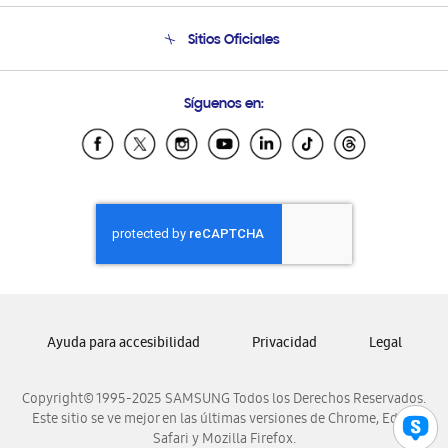
Condiciones de Compra
Soporte telefónico
Sitios Oficiales
Soporte vía eMail
Preguntas Frecuentes
Samsung Costa Rica
Síguenos en:
Samsung Ecuador
Samsung El Salvador
Samsung Guatemala
Samsung Honduras
Samsung Nicaragua
Samsung Panamá
Samsung República Dominicana
Samsung Venezuela
Ayuda para accesibilidad
Privacidad
Legal
Copyright© 1995-2025 SAMSUNG Todos los Derechos Reservados.
Este sitio se ve mejor en las últimas versiones de Chrome, Edge,
Safari y Mozilla Firefox.