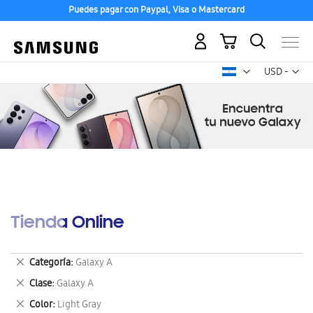
Puedes pagar con Paypal, Visa o Mastercard
Mi carrito
Mon
USD -
dólar
estadounid
Tienda Online
Eliminar
Categoría
Galaxy A
este
Eliminar
Clase
Galaxy A
artículo
este
Eliminar
Color
Light Gray
artículo