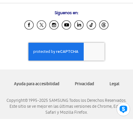
Preguntas Frecuentes
Samsung Costa Rica
Síguenos en:
Samsung Ecuador
Samsung El Salvador
Samsung Guatemala
Samsung Honduras
Samsung Nicaragua
Samsung Panamá
Samsung República Dominicana
Samsung Venezuela
Ayuda para accesibilidad
Privacidad
Legal
Copyright© 1995-2025 SAMSUNG Todos los Derechos Reservados.
Este sitio se ve mejor en las últimas versiones de Chrome, Edge,
Safari y Mozilla Firefox.