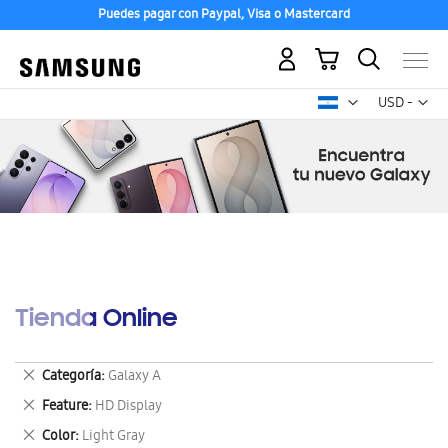
Puedes pagar con Paypal, Visa o Mastercard
Mi carrito
Mon
USD -
dólar
estadounid
Tienda Online
Eliminar
Categoría
Galaxy A
este
Eliminar
Feature
HD Display
artículo
este
Eliminar
Color
Light Gray
artículo