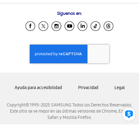
Preguntas Frecuentes
Samsung Costa Rica
Síguenos en:
Samsung Ecuador
Samsung El Salvador
Samsung Guatemala
Samsung Honduras
Samsung Nicaragua
Samsung Panamá
Samsung República Dominicana
Samsung Venezuela
Ayuda para accesibilidad
Privacidad
Legal
Copyright© 1995-2025 SAMSUNG Todos los Derechos Reservados.
Este sitio se ve mejor en las últimas versiones de Chrome, Edge,
Safari y Mozilla Firefox.