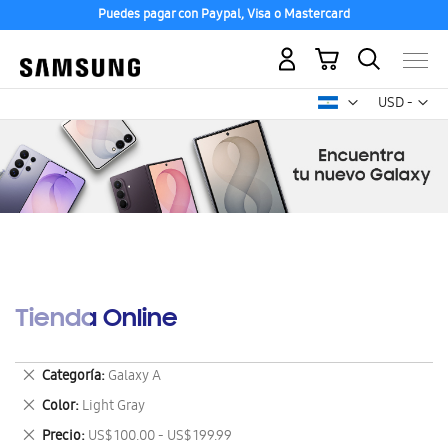
Puedes pagar con Paypal, Visa o Mastercard
Mi carrito
Mon
USD -
dólar
estadounid
Tienda Online
Eliminar
Categoría
Galaxy A
este
Eliminar
Color
Light Gray
artículo
este
Eliminar
Precio
US$ 100.00 - US$ 199.99
artículo