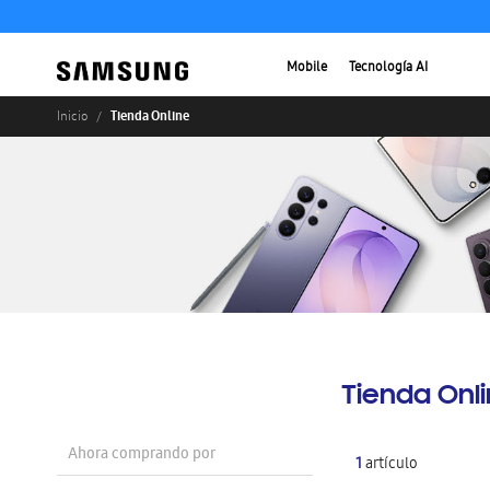
Mobile
Tecnología AI
Tienda Online
Inicio
Tienda Onl
Ahora comprando por
1
artículo