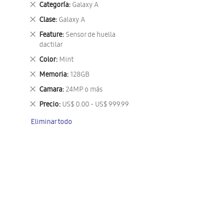
Eliminar
Categoría
Galaxy A
este
Eliminar
Clase
Galaxy A
artículo
este
Eliminar
Feature
Sensor de huella
artículo
este
dactilar
artículo
Eliminar
Color
Mint
este
Eliminar
Memoria
128GB
artículo
este
Eliminar
Camara
24MP o más
artículo
este
Eliminar
Precio
US$ 0.00 - US$ 999.99
artículo
este
Eliminar todo
artículo