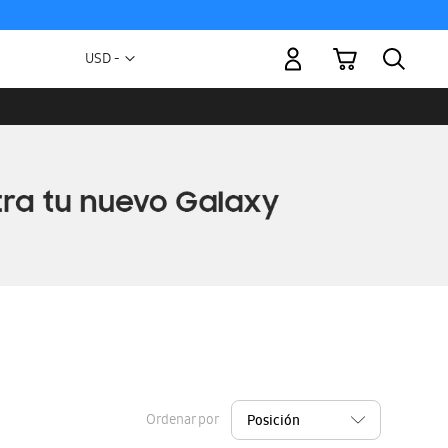
Mi carrito
Moneda
USD -
dólar
estadounidense
Ordenar por