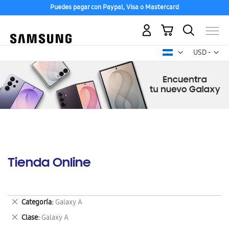
Puedes pagar con Paypal, Visa o Mastercard
Mi carrito
Mon
USD -
dólar
estadounid
Tienda Online
Eliminar
Categoría
Galaxy A
este
Eliminar
Clase
Galaxy A
artículo
este