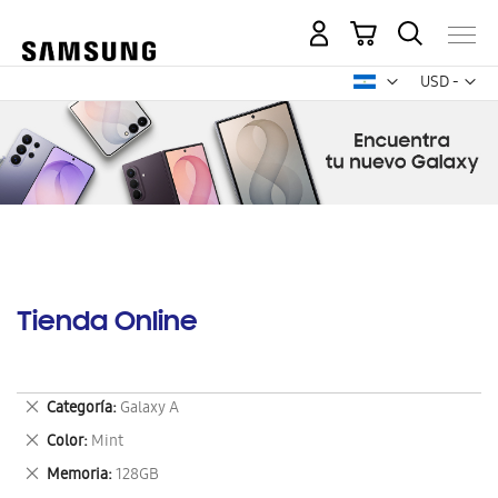
Mi carrito
Mon
USD -
dólar
estadounid
Tienda Online
Eliminar
Categoría
Galaxy A
este
Eliminar
Color
Mint
artículo
este
Eliminar
Memoria
128GB
artículo
este