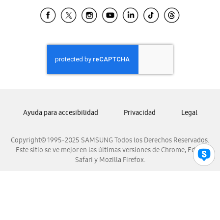
Samsung Ecuador
Samsung El Salvador
Samsung Guatemala
Samsung Honduras
Samsung Nicaragua
Samsung Panamá
Samsung República Dominicana
Samsung Venezuela
Ayuda para accesibilidad
Privacidad
Legal
Copyright© 1995-2025 SAMSUNG Todos los Derechos Reservados.
Este sitio se ve mejor en las últimas versiones de Chrome, Edge,
Safari y Mozilla Firefox.