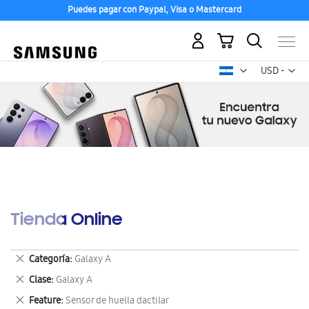
Puedes pagar con Paypal, Visa o Mastercard
Mi carrito
Mon
USD -
dólar
estadounid
Tienda Online
Eliminar
Categoría
Galaxy A
este
Eliminar
Clase
Galaxy A
artículo
este
Eliminar
Feature
Sensor de huella dactilar
artículo