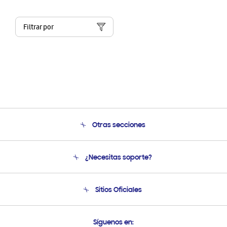
Filtrar por
Otras secciones
Conócenos
¿Necesitas soporte?
Soporte
Condiciones de Compra
Soporte telefónico
Sitios Oficiales
Soporte vía eMail
Preguntas Frecuentes
Samsung Costa Rica
Síguenos en: