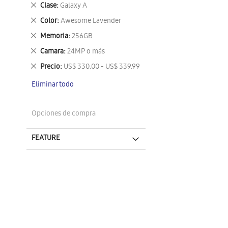
este
Eliminar
Clase
Galaxy A
artículo
este
Eliminar
Color
Awesome Lavender
artículo
este
Eliminar
Memoria
256GB
artículo
este
Eliminar
Camara
24MP o más
artículo
este
Eliminar
Precio
US$ 330.00 - US$ 339.99
artículo
este
Eliminar todo
artículo
Opciones de compra
FEATURE