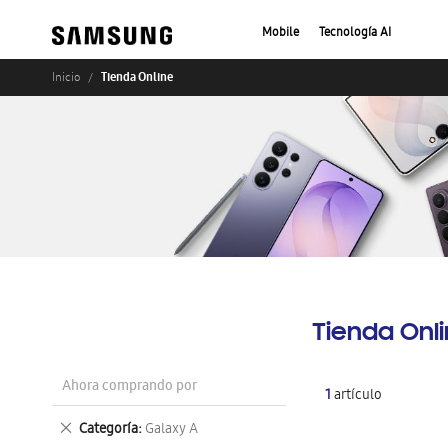
Mobile
Tecnología AI
Tienda Online
Inicio
Tienda Onl
Ahora comprando por
1
artículo
Eliminar
Categoría
Galaxy A