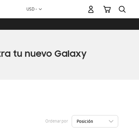
Mi carrito
Moneda
USD -
dólar
estadounidense
Ordenar por