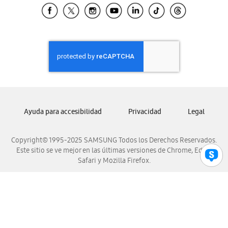
Samsung El Salvador
Samsung Guatemala
Samsung Honduras
Samsung Nicaragua
Samsung Panamá
Samsung República Dominicana
Samsung Venezuela
Ayuda para accesibilidad
Privacidad
Legal
Copyright© 1995-2025 SAMSUNG Todos los Derechos Reservados.
Este sitio se ve mejor en las últimas versiones de Chrome, Edge,
Safari y Mozilla Firefox.