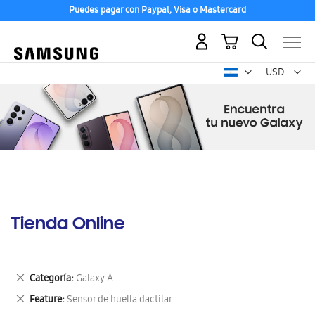
Puedes pagar con Paypal, Visa o Mastercard
Mi carrito
Mon
USD -
dólar
estadounid
Tienda Online
Eliminar
Categoría
Galaxy A
este
Eliminar
Feature
Sensor de huella dactilar
artículo
este