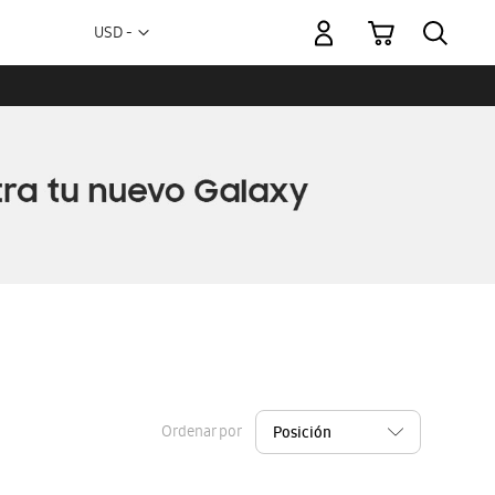
Mi carrito
Moneda
USD -
dólar
estadounidense
Ordenar por