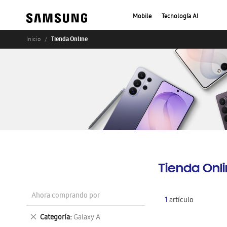
Mobile
Tecnología AI
Tienda Online
Inicio
Tienda Onl
Ahora comprando por
1
artículo
Eliminar
Categoría
Galaxy A