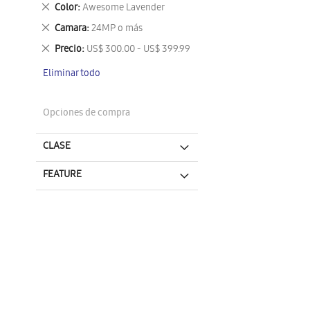
este
Eliminar
Color
Awesome Lavender
artículo
este
Eliminar
Camara
24MP o más
artículo
este
Eliminar
Precio
US$ 300.00 - US$ 399.99
artículo
este
Eliminar todo
artículo
Opciones de compra
CLASE
FEATURE