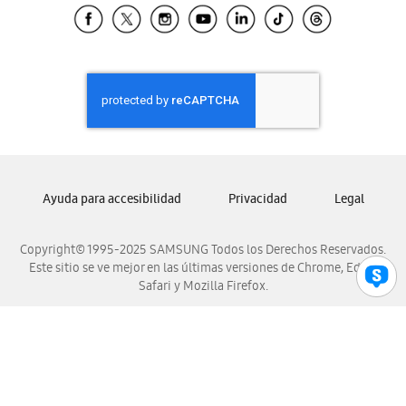
Samsung El Salvador
Samsung Guatemala
Samsung Honduras
Samsung Nicaragua
Samsung Panamá
Samsung República Dominicana
Samsung Venezuela
Ayuda para accesibilidad
Privacidad
Legal
Copyright© 1995-2025 SAMSUNG Todos los Derechos Reservados.
Este sitio se ve mejor en las últimas versiones de Chrome, Edge,
Safari y Mozilla Firefox.