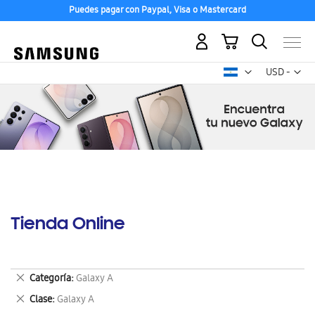
Puedes pagar con Paypal, Visa o Mastercard
Mi carrito
Mon
USD -
dólar
estadounid
Tienda Online
Eliminar
Categoría
Galaxy A
este
Eliminar
Clase
Galaxy A
artículo
este