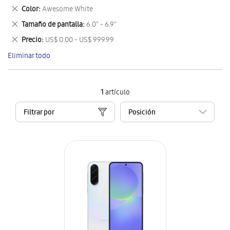
este
Eliminar
Color
Awesome White
artículo
este
Eliminar
Tamaño de pantalla
6.0" - 6.9"
artículo
este
Eliminar
Precio
US$ 0.00 - US$ 999.99
artículo
este
Eliminar todo
artículo
1
artículo
Filtrar por