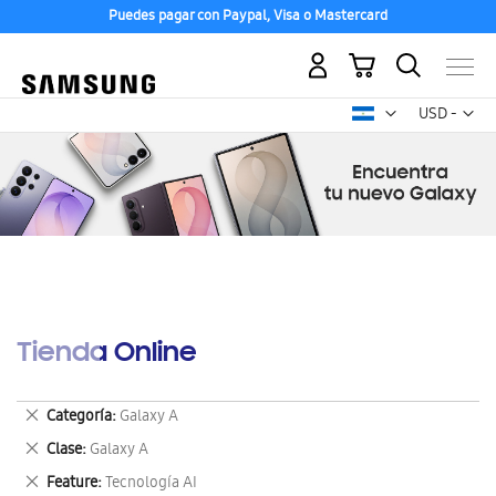
Puedes pagar con Paypal, Visa o Mastercard
Mi carrito
Mon
USD -
dólar
estadounid
Tienda Online
Eliminar
Categoría
Galaxy A
este
Eliminar
Clase
Galaxy A
artículo
este
Eliminar
Feature
Tecnología AI
artículo