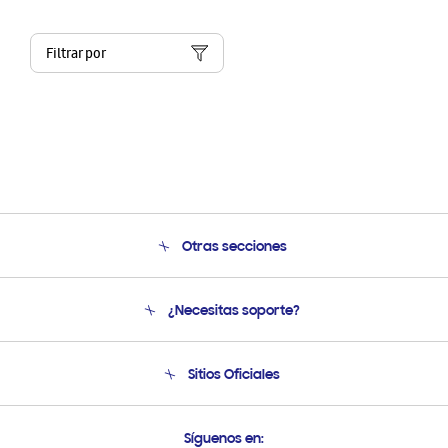
Filtrar por
Otras secciones
Conócenos
¿Necesitas soporte?
Soporte
Condiciones de Compra
Soporte telefónico
Sitios Oficiales
Soporte vía eMail
Preguntas Frecuentes
Samsung Costa Rica
Síguenos en: