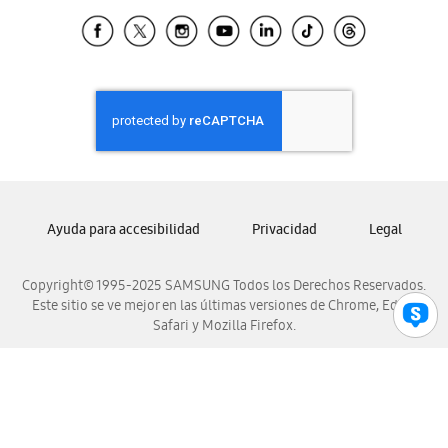
Samsung Ecuador
Samsung El Salvador
Samsung Guatemala
Samsung Honduras
Samsung Nicaragua
Samsung Panamá
Samsung República Dominicana
Samsung Venezuela
Ayuda para accesibilidad
Privacidad
Legal
Copyright© 1995-2025 SAMSUNG Todos los Derechos Reservados.
Este sitio se ve mejor en las últimas versiones de Chrome, Edge,
Safari y Mozilla Firefox.