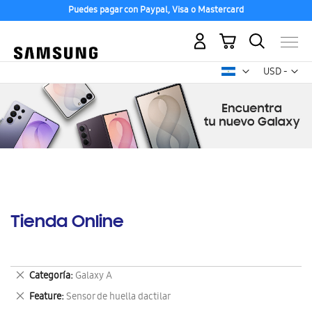
Puedes pagar con Paypal, Visa o Mastercard
Mi carrito
Mon
USD -
dólar
estadounid
Tienda Online
Eliminar
Categoría
Galaxy A
este
Eliminar
Feature
Sensor de huella dactilar
artículo
este