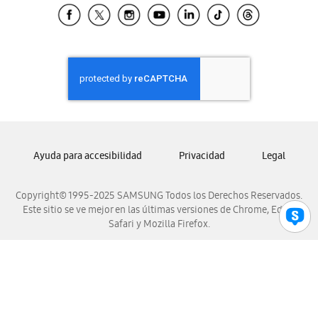
Samsung El Salvador
Samsung Guatemala
Samsung Honduras
Samsung Nicaragua
Samsung Panamá
Samsung República Dominicana
Samsung Venezuela
Ayuda para accesibilidad
Privacidad
Legal
Copyright© 1995-2025 SAMSUNG Todos los Derechos Reservados.
Este sitio se ve mejor en las últimas versiones de Chrome, Edge,
Safari y Mozilla Firefox.